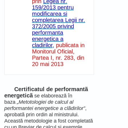
prin
Legea nr.
159/2013 pentru
modificarea si
completarea Legii nr.
372/2005 privind
performanta
energetica a
cladirilor
,
publicata in
Monitorul Oficial,
Partea I, nr. 283, din
20 mai 2013
Certificatul de performantã
energeticã
se elaboreazã în
baza
„Metotologiei de calcul al
performantei energetice a clãdirilor”
,
aprobatã prin ordin al ministrului.
Aceastã metodologie a fost completatã
cu un Breviar de calcul si exemple