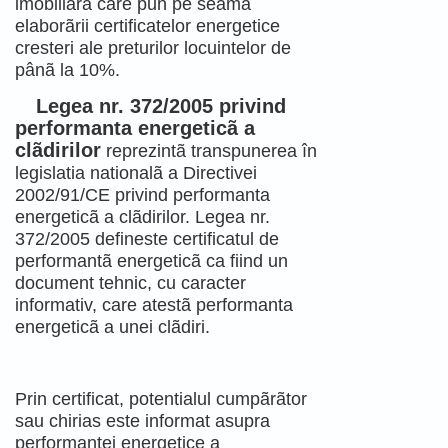
imobiliarã care pun pe seama
elaborãrii certificatelor energetice
cresteri ale preturilor locuintelor de
pânã la 10%.
Legea nr. 372/2005 privind
performanta energeticã a
clãdirilor
reprezintã transpunerea în
legislatia nationalã a Directivei
2002/91/CE privind performanta
energeticã a clãdirilor. Legea nr.
372/2005 defineste certificatul de
performantã energeticã ca fiind un
document tehnic, cu caracter
informativ, care atestã performanta
energeticã a unei clãdiri.
Prin certificat, potentialul cumpãrãtor
sau chirias este informat asupra
performantei energetice a