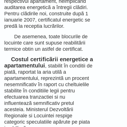
respectivul apartament, neimplicând
auditarea energeticã a întregii clãdiri.
Pentru clãdirile noi, construite dupã 1
ianuarie 2007, certificatul energetic se
predã la receptia lucrãrilor.
De asemenea, toate blocurile de
locuinte care sunt supuse reabilitãrii
termice obtin un astfel de certificat.
Costul certificãrii energetice a
apartamentului
, stabilit în conditii de
piatã, raportat la aria utilã a
apartamentului, reprezintã un procent
nesemnificativ în raport cu cheltuielile
stabilite în conditiile legii pentru
efectuarea tranzactiei si nu
influenteazã semnificativ pretul
acesteia. Ministerul Dezvoltãrii
Regionale si Locuintei respige
categoric speculatiile apãrute pe piata