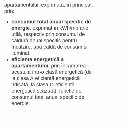
apartamentului, exprimatã, în principal,
prin:
consumul total anual specific de
energie
, exprimat în kWh/mp arie
utilã, respectiv prin consumul de
cãldurã anual specific pentru
încãlzire, apã caldã de consum si
iluminat;
eficienta energeticã a
apartamentului
, prin încadrarea
acestuia într-o clasã energeticã (de
la clasa A-eficientã energeticã
ridicatã, la clasa G-eficientã
energeticã scãzutã), functie de
consumul total anual specific de
energie.