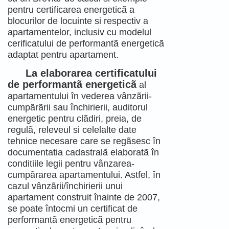
pentru certificarea energeticã a
blocurilor de locuinte si respectiv a
apartamentelor, inclusiv cu modelul
cerificatului de performantã energeticã
adaptat pentru apartament.
La elaborarea certificatului
de performantã energeticã
al
apartamentului în vederea vânzãrii-
cumpãrãrii sau închirierii, auditorul
energetic pentru clãdiri, preia, de
regulã, releveul si celelalte date
tehnice necesare care se regãsesc în
documentatia cadastralã elaboratã în
conditiile legii pentru vânzarea-
cumpãrarea apartamentului. Astfel, în
cazul vânzãrii/închirierii unui
apartament construit înainte de 2007,
se poate întocmi un certificat de
performantã energeticã pentru