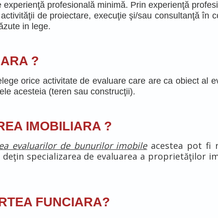
e experienţă profesională minimă. Prin experienţă profes
 activităţii de proiectare, execuţie şi/sau consultanţă în c
zute in lege.
IARA ?
lege orice activitate de evaluare care are ca obiect al ev
le acesteia (teren sau construcţii).
AREA IMOBILIARA ?
area evaluarilor de bunurilor imobile
acestea pot fi r
 deţin specializarea de evaluarea a proprietăţilor i
CARTEA FUNCIARA?