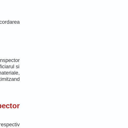
cordarea
 Inspector
iciarul si
ateriale,
timitzand
pector
respectiv