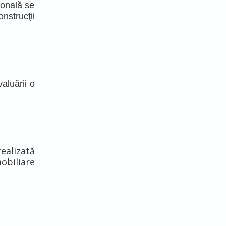
ională se
onstrucţii
aluării o
ealizată
mobiliare