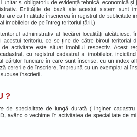
unitar și obligatoriu de evidență tehnică, economică și j
strativ. Entitățile de bază ale acestui sistem sunt im
i are ca finalitate înscrierea în registrul de publicitate i
imobilelor de pe întreg teritoriul țării.)
itoriul administrativ al fiecărei localități alcătuiesc, 
l acestui teritoriu, ce se ține de către biroul teritorial 
lă de activitate este situat imobilul respectiv. Acest re
 cadastral, cu registrul cadastral al imobilelor, indicân
l cărților funciare în care sunt înscrise, cu un index alf
ză cererile de înscriere, împreună cu un exemplar al însc
 supuse înscrierii.
U ?
re
de specialitate de lungă durată ( inginer cadastru
şi D, având o vechime în activitatea de specialitate de 