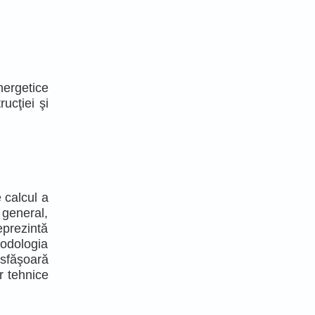
nergetice
rucţiei şi
 calcul a
 general,
reprezintă
todologia
esfăşoară
r tehnice