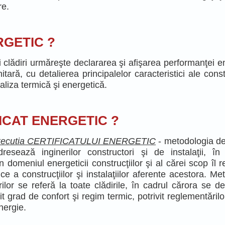
re.
RGETIC ?
 clădiri urmăreşte declararea şi afişarea performanţei e
itară, cu detalierea principalelor caracteristici ale const
naliza termică şi energetică.
IFICAT ENERGETIC ?
u executia CERTIFICATULUI ENERGETIC
- metodologia de
resează inginerilor constructori şi de instalaţii, în
în domeniul energeticii construcţiilor şi al cărei scop îl 
e a construcţiilor şi instalaţiilor aferente acestora. Me
ilor se referă la toate clădirile, în cadrul cărora se d
t grad de confort şi regim termic, potrivit reglementărilo
nergie.