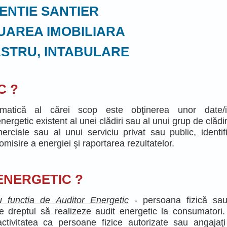
SANTIER
MOBILIARA
NTABULARE
C ?
atică al cărei scop este obţinerea unor date/in
rgetic existent al unei clădiri sau al unui grup de clădiri
merciale sau al unui serviciu privat sau public, identif
omisire a energiei şi raportarea rezultatelor.
T ENERGETIC ?
 functia de Auditor Energetic
-
persoana fizică sau
are dreptul să realizeze audit energetic la consumatori. 
activitatea ca persoane fizice autorizate sau angajaţ