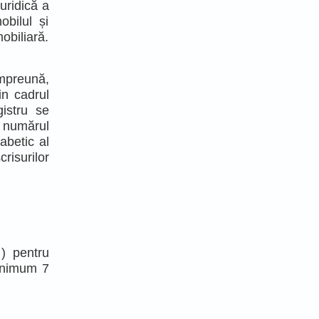
uridică a
obilul și
mobiliară.
împreună,
din cadrul
gistru se
d numărul
abetic al
risurilor
 ) pentru
minimum 7