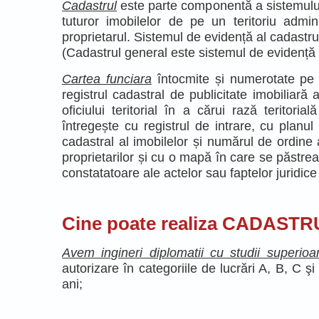
Cadastrul
este parte componentă a sistemului 
tuturor imobilelor de pe un teritoriu admini
proprietarul. Sistemul de evidență al cadastrulu
(Cadastrul general este sistemul de evidență al 
Cartea funciara
întocmite și numerotate pe ter
registrul cadastral de publicitate imobiliară a
oficiului teritorial în a cărui rază teritoria
întregește cu registrul de intrare, cu planul
cadastral al imobilelor și numărul de ordine a
proprietarilor și cu o mapă în care se păstrea
constatatoare ale actelor sau faptelor juridice
Cine poate realiza CADASTR
Avem ingineri diplomatii cu studii superioa
autorizare în categoriile de lucrări A, B, C 
ani;