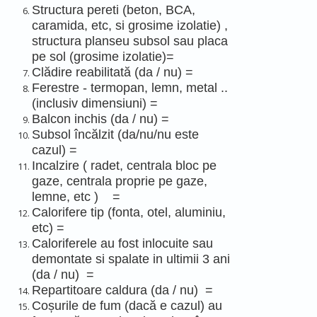
Structura pereti (beton, BCA,
caramida, etc, si grosime izolatie) ,
structura planseu subsol sau placa
pe sol (grosime izolatie)=
Clădire reabilitată (da / nu) =
Ferestre - termopan, lemn, metal ..
(inclusiv dimensiuni) =
Balcon inchis (da / nu) =
Subsol încălzit (da/nu/nu este
cazul) =
Incalzire ( radet, centrala bloc pe
gaze, centrala proprie pe gaze,
lemne, etc ) =
Calorifere tip (fonta, otel, aluminiu,
etc) =
Caloriferele au fost inlocuite sau
demontate si spalate in ultimii 3 ani
(da / nu) =
Repartitoare caldura (da / nu) =
Coșurile de fum (dacă e cazul) au