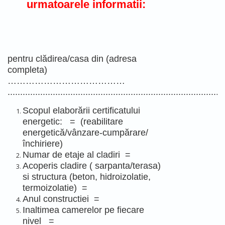
urmatoarele informatii:
pentru clădirea/casa din (adresa
completa)
…………………………………
......................................................................................
Scopul elaborării certificatului
energetic: = (reabilitare
energetică/vânzare-cumpărare/
închiriere)
Numar de etaje al cladiri =
Acoperis cladire ( sarpanta/terasa)
si structura (beton, hidroizolatie,
termoizolatie) =
Anul constructiei =
Inaltimea camerelor pe fiecare
nivel =