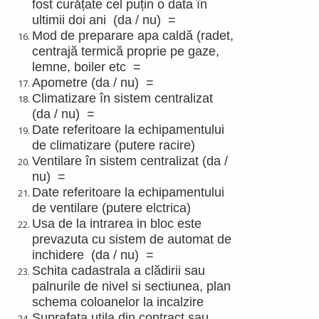
fost curățate cel puțin o data în
ultimii doi ani (da / nu) =
Mod de preparare apa caldă (radet,
centrajă termică proprie pe gaze,
lemne, boiler etc =
Apometre (da / nu) =
Climatizare în sistem centralizat
(da / nu) =
Date referitoare la echipamentului
de climatizare (putere racire)
Ventilare în sistem centralizat (da /
nu) =
Date referitoare la echipamentului
de ventilare (putere elctrica)
Usa de la intrarea in bloc este
prevazuta cu sistem de automat de
inchidere (da / nu) =
Schita cadastrala a clădirii sau
palnurile de nivel si sectiunea, plan
schema coloanelor la incalzire
Suprafata utila din contract sau